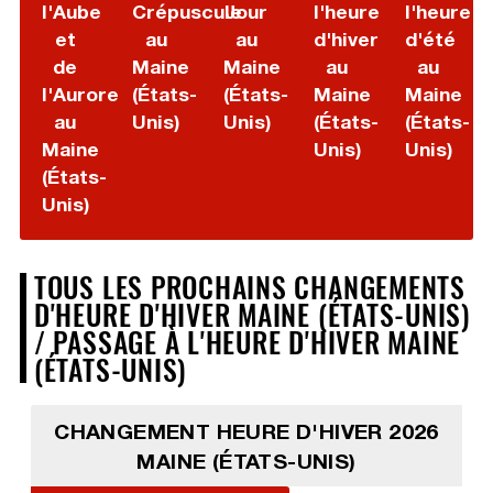
l'Aube
Crépuscule
Jour
l'heure
l'heure
et
au
au
d'hiver
d'été
de
Maine
Maine
au
au
l'Aurore
(États-
(États-
Maine
Maine
au
Unis)
Unis)
(États-
(États-
Maine
Unis)
Unis)
(États-
Unis)
TOUS LES PROCHAINS CHANGEMENTS
D'HEURE D'HIVER MAINE (ÉTATS-UNIS)
/ PASSAGE À L'HEURE D'HIVER MAINE
(ÉTATS-UNIS)
CHANGEMENT HEURE D'HIVER 2026
MAINE (ÉTATS-UNIS)