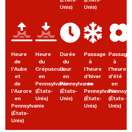
Unis)
Unis)
Heure
Heure
Durée
Passage
Passage
de
du
du
à
à
l'Aube
Crépuscule
Jour
l'heure
l'heure
et
en
en
d'hiver
d'été
de
Pennsylvanie
Pennsylvanie
en
en
l'Aurore
(États-
(États-
Pennsylvanie
Pennsylv
en
Unis)
Unis)
(États-
(États-
Pennsylvanie
Unis)
Unis)
(États-
Unis)