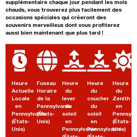
supplémentaire chaque jour pendant les mois
chauds, vous trouverez plus facilement des
occasions spéciales qui créeront des
souvenirs merveilleux dont vous profiterez
aussi bien maintenant que plus tard !
Heure
Fuseau
Heure
Heure
Heure
Actuelle
Horaire
du
du
du
Locale
de la
lever
coucher
Zenith
en
Pennsylvanie
du
du
en
Pennsylvanie
(États-
soleil
soleil
Pennsylv
(États-
Unis)
en
en
(États-
Unis)
Pennsylvanie
Pennsylvanie
Unis)
(États-
(États-