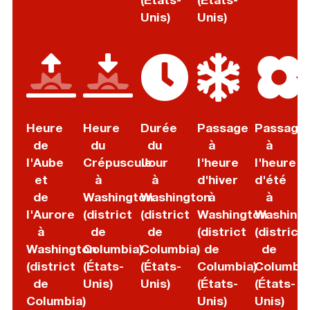
Unis)
Unis)
Heure
Heure
Durée
Passage
Passage
de
du
du
à
à
l'Aube
Crépuscule
Jour
l'heure
l'heure
et
à
à
d'hiver
d'été
de
Washington
Washington
à
à
l'Aurore
(district
(district
Washington
Washing
à
de
de
(district
(district
Washington
Columbia)
Columbia)
de
de
(district
(États-
(États-
Columbia)
Columbia
de
Unis)
Unis)
(États-
(États-
Columbia)
Unis)
Unis)