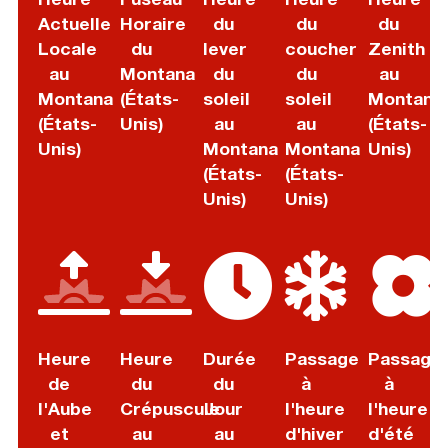
Actuelle
Horaire
du
du
du
Locale
du
lever
coucher
Zenith
au
Montana
du
du
au
Montana
(États-
soleil
soleil
Montana
(États-
Unis)
au
au
(États-
Unis)
Montana
Montana
Unis)
(États-
(États-
Unis)
Unis)
Heure
Heure
Durée
Passage
Passage
de
du
du
à
à
l'Aube
Crépuscule
Jour
l'heure
l'heure
et
au
au
d'hiver
d'été