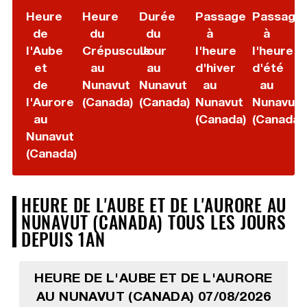
Heure
Heure
Durée
Passage
Passage
de
du
du
à
à
l'Aube
Crépuscule
Jour
l'heure
l'heure
et
au
au
d'hiver
d'été
de
Nunavut
Nunavut
au
au
l'Aurore
(Canada)
(Canada)
Nunavut
Nunavut
au
(Canada)
(Canada)
Nunavut
(Canada)
HEURE DE L'AUBE ET DE L'AURORE AU
NUNAVUT (CANADA) TOUS LES JOURS
DEPUIS 1AN
HEURE DE L'AUBE ET DE L'AURORE
AU NUNAVUT (CANADA) 07/08/2026