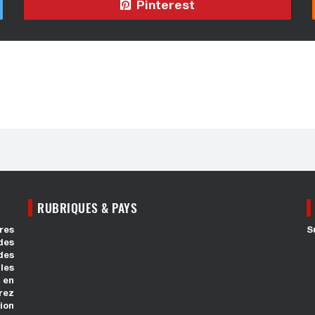
Pinterest
RUBRIQUES & PAYS
res
S
des
des
les
 en
rez
ion