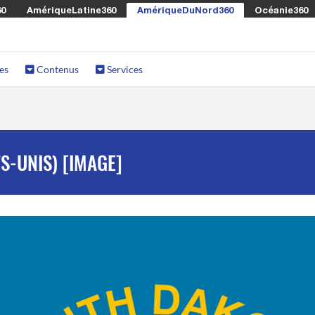
60
AmériqueLatine360
AmériqueDuNord360
Océanie360
es
Contenus
Services
S-UNIS) [IMAGE]