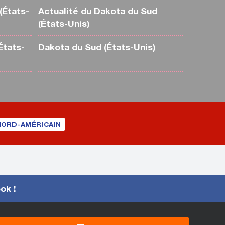
(États-
Actualité du Dakota du Sud
(États-Unis)
États-
Dakota du Sud (États-Unis)
NORD-AMÉRICAIN
ook !