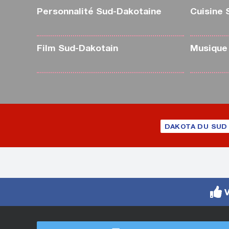
Personnalité Sud-Dakotaine
Cuisine 
Film Sud-Dakotain
Musique
DAKOTA DU SUD 
V