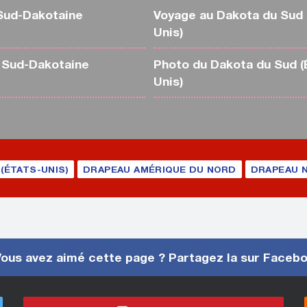
Sud-Dakotaine
Voyage au Dakota du Sud 
Unis)
 Sud-Dakotaine
Photo du Dakota du Sud (
Unis)
(ÉTATS-UNIS)
DRAPEAU AMÉRIQUE DU NORD
DRAPEAU 
ous avez aimé cette page ? Partagez la sur Faceb