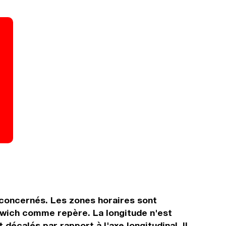
s concernés. Les zones horaires sont
nwich comme repère. La longitude n'est
décalés par rapport à l'axe longitudinal. Il