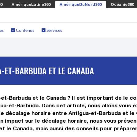
60
AmériqueLatine360
AmériqueDuNord360
Océanie360
es
Contenus
Services
A-ET-BARBUDA ET LE CANADA
et-Barbuda et le Canada ? Il est important de le conn
ua-et-Barbuda. Dans cet article, nous allons vous e
e décalage horaire entre Antigua-et-Barbuda et le 
t un impact sur le décalage horaire, nous vous prés
t le Canada, mais aussi des conseils pour préparer