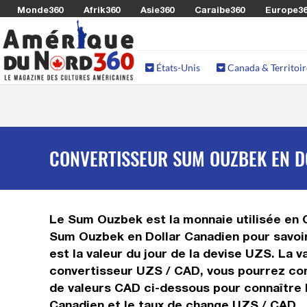
Monde360
Afrik360
Asie360
Caraibe360
Europe3
États-Unis
Canada & Territoir
CONVERTISSEUR SUM OUZBEK EN DO
Le Sum Ouzbek est la monnaie utilisée en O
Sum Ouzbek en Dollar Canadien pour savoir
est la valeur du jour de la devise UZS. La 
convertisseur UZS / CAD, vous pourrez con
de valeurs CAD ci-dessous pour connaître l
Canadien et le taux de change UZS / CAD.