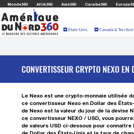
Monde360
Afrik360
Asie360
Caraibe360
Europe3
États-Unis
Canada & Territoir
CONVERTISSEUR CRYPTO NEXO EN D
Le Nexo est une crypto-monnaie utilisée dan
ce convertisseur Nexo en Dollar des États-
de Nexo est la valeur du jour de la devise 
ce convertisseur NEXO / USD, vous pourrez 
de valeurs USD ci-dessous pour connaître l
de Dollar des États-Unis et le taux de cha