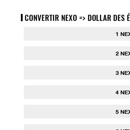
CONVERTIR NEXO => DOLLAR DES É
1 NE
2 NE
3 NE
4 NE
5 NE