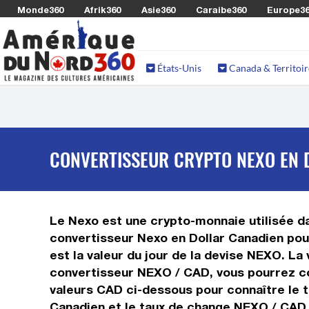
Monde360
Afrik360
Asie360
Caraibe360
Europe3
États-Unis
Canada & Territoir
CONVERTISSEUR CRYPTO NEXO EN D
Le Nexo est une crypto-monnaie utilisée da
convertisseur Nexo en Dollar Canadien pou
est la valeur du jour de la devise NEXO. La
convertisseur NEXO / CAD, vous pourrez con
valeurs CAD ci-dessous pour connaître le t
Canadien et le taux de change NEXO / CAD