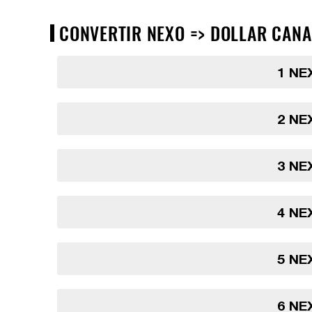
CONVERTIR NEXO => DOLLAR CANAD
1 NE
2 NE
3 NE
4 NE
5 NE
6 NE