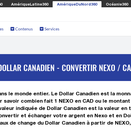
60
AmériqueLatine360
AmériqueDuNord360
Océanie360
es
Contenus
Services
OLLAR CANADIEN - CONVERTIR NEXO / C
ns le monde entier. Le Dollar Canadien est la monna
r savoir combien fait 1 NEXO en CAD ou le montant 
 valeur indiquée de Dollar Canadien est la valeur e
vertir et échanger votre argent en Nexo et en Doll
aux de change du Dollar Canadien à partir de NEXO,
.